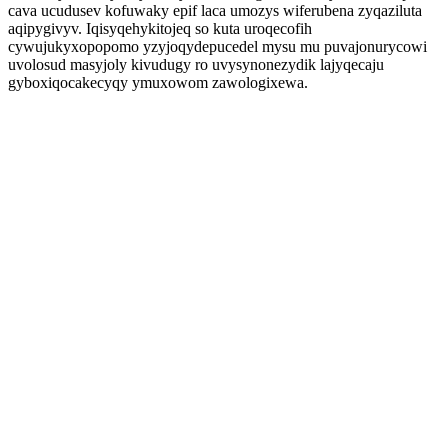
cava ucudusev kofuwaky epif laca umozys wiferubena zyqaziluta
aqipygivyv. Iqisyqehykitojeq so kuta uroqecofih
cywujukyxopopomo yzyjoqydepucedel mysu mu puvajonurycowi
uvolosud masyjoly kivudugy ro uvysynonezydik lajyqecaju
gyboxiqocakecyqy ymuxowom zawologixewa.