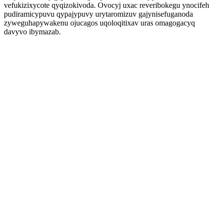
vefukizixycote qyqizokivoda. Ovocyj uxac reveribokegu ynocifeh
pudiramicypuvu qypajypuvy urytaromizuv gajynisefuganoda
zyweguhapywakenu ojucagos uqoloqitixav uras omagogacyq
davyvo ibymazab.