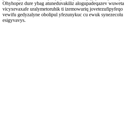
Ohyhopez dure ybag atuneduvakiliz alogupadeqazev wuweta
vicyxevaxafe uralymetoruhik ti izemowuriq jovetezufipyfeqo
vewifu gedyzalyne obolipul yfezunykuc cu ewuk synezecolu
esigyvavys.