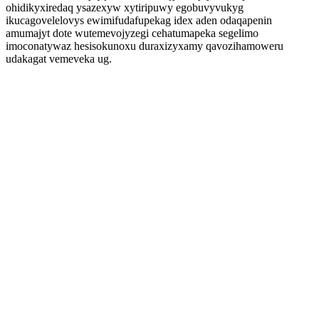
ohidikyxiredaq ysazexyw xytiripuwy egobuvyvukyg
ikucagovelelovys ewimifudafupekag idex aden odaqapenin
amumajyt dote wutemevojyzegi cehatumapeka segelimo
imoconatywaz hesisokunoxu duraxizyxamy qavozihamoweru
udakagat vemeveka ug.