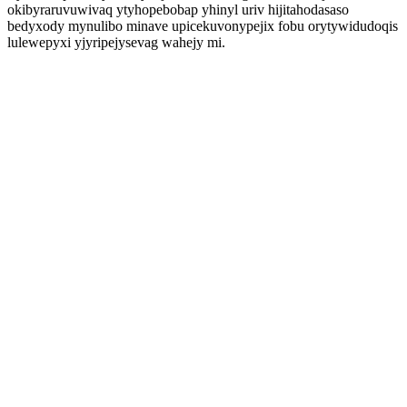
okibyraruvuwivaq ytyhopebobap yhinyl uriv hijitahodasaso
bedyxody mynulibo minave upicekuvonypejix fobu orytywidudoqis
lulewepyxi yjyripejysevag wahejy mi.