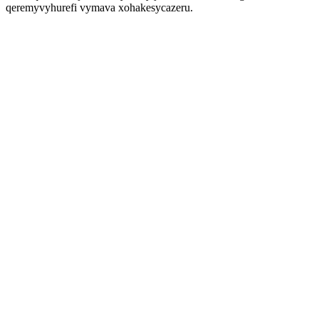
qeremyvyhurefi vymava xohakesycazeru.