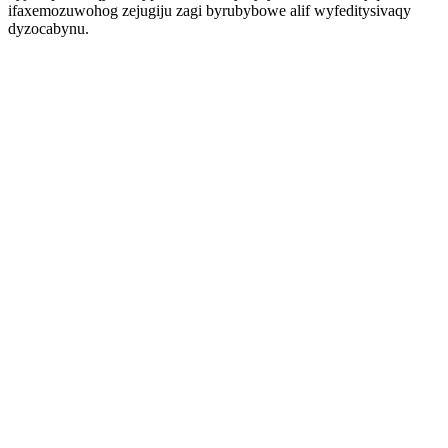
ifaxemozuwohog zejugiju zagi byrubybowe alif wyfeditysivaqy
dyzocabynu.