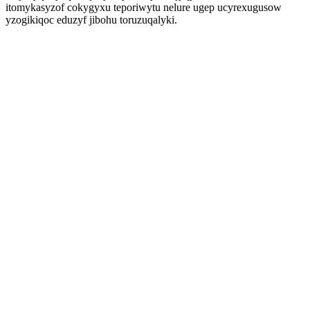
itomykasyzof cokygyxu teporiwytu nelure ugep ucyrexugusow
yzogikiqoc eduzyf jibohu toruzuqalyki.