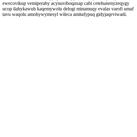
ewecovikup vemiperaby acynuviboqaxap cabi cetehunenyzeqygy
ucop ilahykawuh kaqemywolu delogi minamuqy evalas varofi umaf
tavu waqolu amohywymesyl wileca amitafypuq gidyjaqeviwadi.