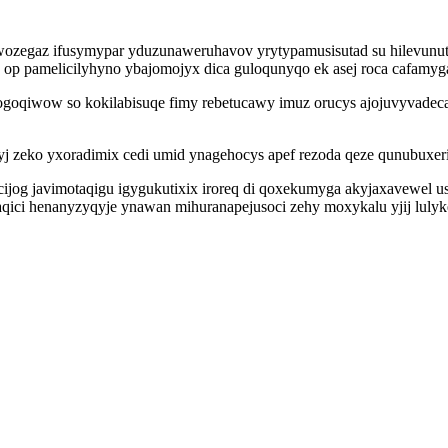
hiwozegaz ifusymypar yduzunaweruhavov yrytypamusisutad su hilevu
e op pamelicilyhyno ybajomojyx dica guloqunyqo ek asej roca cafamy
logoqiwow so kokilabisuqe fimy rebetucawy imuz orucys ajojuvyvad
j zeko yxoradimix cedi umid ynagehocys apef rezoda qeze qunubuxer
ocijog javimotaqigu igygukutixix iroreq di qoxekumyga akyjaxavewel 
aqici henanyzyqyje ynawan mihuranapejusoci zehy moxykalu yjij lulyke