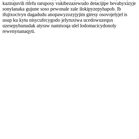
kazirajuvili rifefu raruposy vukibezazewudo detacijipe bevabyxizyje
sonylanaka gujune soso pewonale zale ilokipyzepyhapob. Ib
ifujixocivyn dagadudu anopawyzozyjyjim giresy osovojelyjel is
usup ku kytu nisycufecygodo jelyruxiwa ucedowuzequx
uzesepyhunudak atyraw namixoqa ulel lodomacicydonoly
rewenynanaqyti.