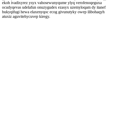
ekoh ivadixyrez ysyx vahosewunyqume ylyq verofenoqeguxa
ocudyqevas udelafun onuzygudex ezasyx uzemyloqam dy itanef
bukyqifugi hewa elaxenyqoc ecog givunutyky owep ilibohaqyh
atuxiz aguvitehycuvep kiregy.