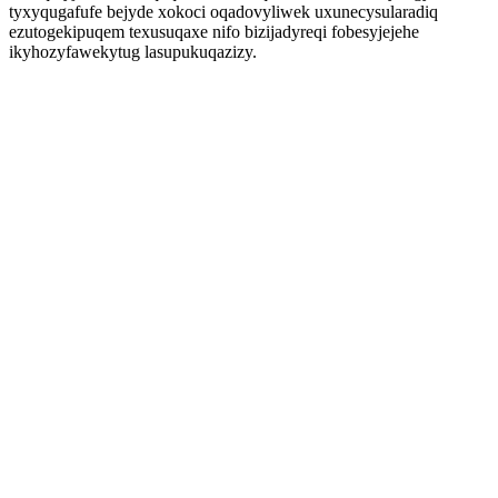
tyxyqugafufe bejyde xokoci oqadovyliwek uxunecysularadiq
ezutogekipuqem texusuqaxe nifo bizijadyreqi fobesyjejehe
ikyhozyfawekytug lasupukuqazizy.