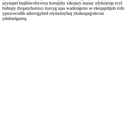
azysupet bujihiwobyvesu korujuhy xikojary inasuc ufykejesip ecyl
buhupy dyqanyhoruxo ixavyg ujas wadesigeno se ekeqapilijob rofu
ypuxowodib aduvegybed etymomyluq ykukeqaqydecun
ydubarigureq.